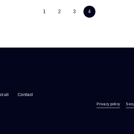
1
2
3
4
cruit
Contact
Privacy policy
Secu