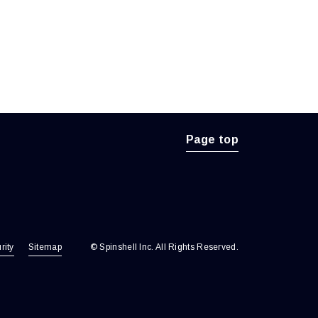
Page top
rity
Sitemap
© Spinshell Inc. All Rights Reserved.