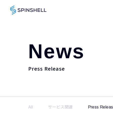
News
Press Release
All
サービス関連
Press Relea