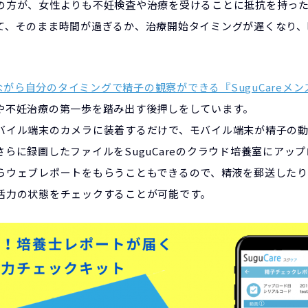
の方が、女性よりも不妊検査や治療を受けることに抵抗を持っ
て、そのまま時間が過ぎるか、治療開始タイミングが遅くなり、
がら自分のタイミングで精子の観察ができる『SuguCareメ
や不妊治療の第一歩を踏み出す後押しをしています。
バイル端末のカメラに装着するだけで、モバイル端末が精子の動き
らに録画したファイルをSuguCareのクラウド培養室にアッ
らウェブレポートをもらうこともできるので、精液を郵送した
活力の状態をチェックすることが可能です。