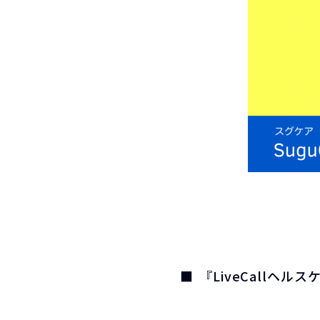
『LiveCall