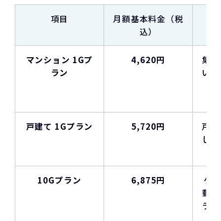
項目
月額基本料金（税
込）
マンション 1Gプ
4,620円
集合
ラン
いの
重
戸建て 1Gプラン
5,720円
戸建
した
た
10Gプラン
6,875円
ゲー
動画
ラス