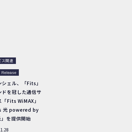
ビス関連
 Release
シェル、「Fits」
ンドを冠した通信サ
「Fits WiMAX」
s 光 powered by
n光」を提供開始
11.28